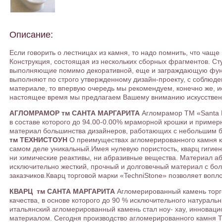
Описание:
Если говорить о лестницах из камня, то надо помнить, что чащ
Конструкция, состоящая из нескольких сборных фрагментов. Ст
выполняющие помимо декоративной, еще и заграждающую функ
выполняют по строго утвержденному дизайн-проекту, с соблюде
материале, то впервую очередь мы рекомендуем, конечно же, и
настоящее время мы предлагаем Вашему вниманию искусственны
АГЛОМРАМОР тм САНТА МАРГАРИТА
Агломрамор ТМ «Santa M
в составе которого до 94.00-0.00% мраморной крошки и приме
материал большинства дизайнеров, работающих с небольшим 
тм ТЕХНИСТОУН
О преимуществах агломерированного камня кв
самом деле уникальный.Имея нулевую пористость, кварц гигиени
ни химические реактивы, ни абразивные вещества. Материал аб
исключительно жесткий, прочный и долговечный материал с бол
заказчиков.Кварц торговой марки «TechniStone» позволяет вопло
КВАРЦ тм САНТА МАРГАРИТА
Агломерированный камень торго
качества, в основе которого до 90 % исключительного натураль
итальянский агломерированный камень стал ноу- хау, инновац
материалом. Сегодня производство агломерированного камня Т