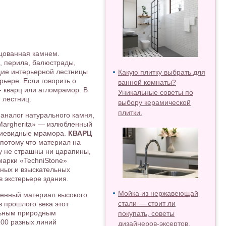
ицованная камнем.
, перила, балюстрады,
щие интерьерной лестницы
Какую плитку выбрать для
рьере. Если говорить о
ванной комнаты?
- кварц или агломрамор. В
Уникальные советы по
 лестниц.
выбору керамической
плитки.
 аналог натурального камня,
 Margherita» — излюбленный
чиевидные мрамора.
КВАРЦ
 потому что материал на
цу не страшны ни царапины,
марки «TechniStone»
нных и взыскательных
в экстерьере здания.
Мойка из нержавеющай
венный материал высокого
стали — стоит ли
в прошлого века этот
альным природным
покупать, советы
100 разных линий
дизайнеров-эксертов.