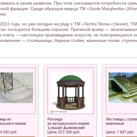
ливаясь в своем развитии. При этом учитываются потребности сам
пной фракции. Среди образцов кварца ТМ «Santa Margherita» (Ита
тик.
011 года, но уже сегодня на ряду с ТМ «Techni Stone» (Чехия), ТМ
bria» пользуется большим спросом. Причиной всему — эксклюзивна
ая плита — настоящее произведение искусств, не повторяющееся ни
роявлении — столешницы, барные стойки, каминные полки, ступени
ица из
Ротонда
Лестницы, ступе
ального камня
из натурального камня
каменные
1,гранит Дымовский
4 500 руб.
Цена: 872 300 руб.
Цена: 7 697 руб.