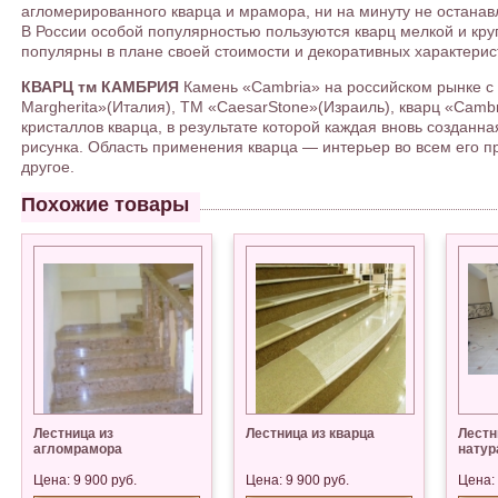
агломерированного кварца и мрамора, ни на минуту не останав
В России особой популярностью пользуются кварц мелкой и кру
популярны в плане своей стоимости и декоративных характерис
КВАРЦ тм КАМБРИЯ
Камень «Сambria» на российском рынке с 2
Margherita»(Италия), ТМ «CaesarStone»(Израиль), кварц «Сam
кристаллов кварца, в результате которой каждая вновь созданн
рисунка. Область применения кварца — интерьер во всем его п
другое.
Похожие товары
Лестница из
Лестница из кварца
Лестн
агломрамора
натур
Цена: 9 900 руб.
Цена: 9 900 руб.
Цена: 