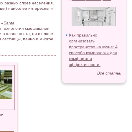
ых разных слоев населения.
лия) наиболее интересны и
 «Santa
я технология смешивания
 в плане цвета, ни в плане
Как правильно
 лестницы, панно и многое
организовать
пространство на кухне: 4
способа компоновки для
комфорта и
эффективности.
Все статьи
ни