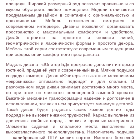
площади. Широкий размерный ряд позволит правильно и со
вкусом обустроить любое помещение. Модели отличаются
продуманным дизайном в сочетании с оригинальностью и
практичностью. Мебель великолепно смотрится в
современном интерьере. Диваны позволяют организовать
пространство с максимальным комфортом и удобством.
Дизайн строится на простоте и четкости линий,
геометричности и лаконичности формы и простоте декора.
Мебель этой серии соответствуют современным тенденциям
при оформлении комфортного пространства.
Модель дивана «Юпитер БД» прекрасно дополнит интерьер
гостиной, придав ей уют и современный вид. Мягкие подушки
создадут комфорт. Диван «Юпитер» с выкатным механизмом
«еврокнижка» оптимально подойдет и для спальни. В
разложенном виде диван занимает достаточно много места,
но при этом он являются полноценной заменой кровати.
Выкатной механизм трансформации надежен и долговечен в
использовании, так как в нем присутствует минимум деталей.
Такой диван будет радовать своих хозяев долгие годы
подряд и не вызовет никаких трудностей. Каркас выполнен из
древесины хвойных пород - легких и прочных материалов.
Элементы сиденья и спального места выполнены из
высокоэластичного пенополиуретана. Наполнитель подушек
— калиброванный ППУ мягких сортов. Имеется бельевой