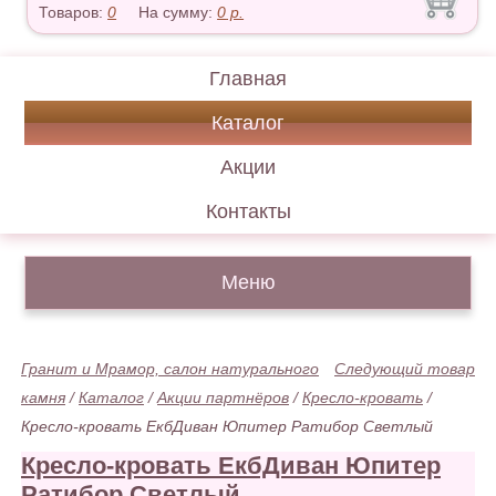
Товаров:
0
На сумму:
0
р.
Главная
Каталог
Акции
Контакты
Меню
Гранит и Мрамор, салон натурального
Следующий товар
камня
/
Каталог
/
Акции партнёров
/
Кресло-кровать
/
Кресло-кровать ЕкбДиван Юпитер Ратибор Светлый
Кресло-кровать ЕкбДиван Юпитер
Ратибор Светлый