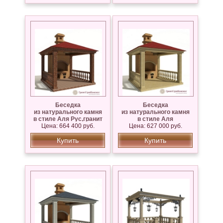
Беседка
Беседка
из натурального камня
из натурального камня
в стиле Аля Рус,гранит
в стиле Аля
Цена: 664 400 руб.
Капустинский
Рус,Известняк Сары —
Цена: 627 000 руб.
Таш
Купить
Купить