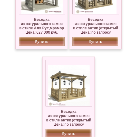
Беседка
Беседка
из натурального камня
из натурального камня
в стиле Аля Рус,мрамор
в стиле антик (открытый
Цена: 627 000 руб.
Коелга
Цена: по запросу
верх), гранит
Купить
Купить
Беседка
из натурального камня
в стиле антик (открытый
верх),Известняк Сары —
Цена: по запросу
Таш
Купить