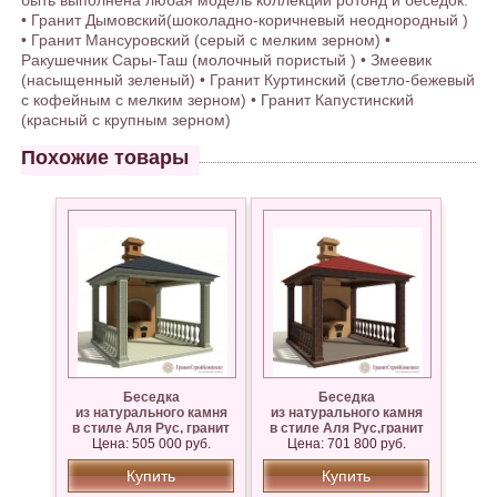
быть выполнена любая модель коллекции ротонд и беседок:
• Гранит Дымовский(шоколадно-коричневый неоднородный )
• Гранит Мансуровский (серый с мелким зерном) •
Ракушечник Сары-Таш (молочный пористый ) • Змеевик
(насыщенный зеленый) • Гранит Куртинский (светло-бежевый
с кофейным с мелким зерном) • Гранит Капустинский
(красный с крупным зерном)
Похожие товары
Беседка
Беседка
из натурального камня
из натурального камня
в стиле Аля Рус, гранит
в стиле Аля Рус,гранит
Цена: 505 000 руб.
Мансуровский
Цена: 701 800 руб.
Купить
Купить