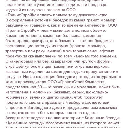
недвижимости с участием производителя и продавца
изделий из натурального камня ООО
«ГранитСтройКомплект» прямое тому доказательство.
В оформление ротонд и беседок из камня гранит, мрамор,
ракушечник, травертин, как и во времена античности, ООО
«ГранитСтройКомплект» включает в полном объеме.
Каменная колонна, каменная балясина, каменная
балюстрада, архитрав, антаблемент — эти необходимые
составляющие ротонды из камня (гранита, мрамора,
травертина или ракушечника) в элитарных ландшафтных
проектах также выполнены по всем канонам того времени.
С канелюрами или без, квадратной или круглой формы,
с крышей-куполом в цвет камня или открытым верхом,
изысканные изделия из камня для отдыха придутся многим
по душе. Новая коллекция беседок и ротонд из натурального
камня производителя ООО «ГранитСтройКомплект»,
представленная 60 — ю различными моделями, может быть
изготовлена в молочных, бежевых, серых, шоколадно-
коричневых, зеленых цветах камня, чтоб позволяет
покупателю сделать правильный выбор в соответствии
с проектом Загородного Дома и представлением заказчика
о том, как должна быть оформлена зона отдыха.
Ассортимент поделен на две категории: • Каменные беседки
• Каменные ротонды Ассортимент камня, из которого может