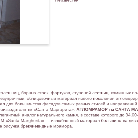
Неизвестен
лешниц, барных стоек, фартуков, ступеней лестниц, каминных пол
безупречный, облицовочный материал нового поколения агломери
риал для большинства фасадов самых разных стилей и направлений
оизводителя тм «Санта Маргарита».
АГЛОМРАМОР тм САНТА М
элегантный аналог натурального камня, в составе которого до 94.
ТМ «Santa Margherita» — излюбленный материал большинства диз
 рисунка брекчиевидные мрамора.