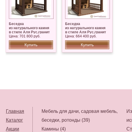
Беседка
Беседка
из натурального камня
из натурального камня
в стиле Аля Рус,гранит
в стиле Аля Рус,гранит
Цена: 701 800 руб.
Капустинский
Цена: 664 400 руб.
Купить
Купить
Главная
Мебель для дачи, садовая мебель,
Из
Каталог
беседки, ротонды (39)
ис
Акции
Камины (4)
Ст