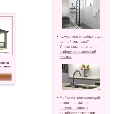
Какую плитку выбрать для
ванной комнаты?
Уникальные советы по
выбору керамической
плитки.
 камня
 гранит
.
Мойка из нержавеющай
стали — стоит ли
покупать, советы
дизайнеров-эксертов.